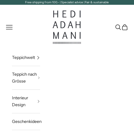
Zum Inhalt springen
Free shipping from 100.- | Specialist advice | Fair & sustainable
Hedi Adahmani
Navigationsmenü öffnen
Suche öff
Waren
Teppichwelt
Teppich nach
Grösse
Interieur
Design
Geschenkideen