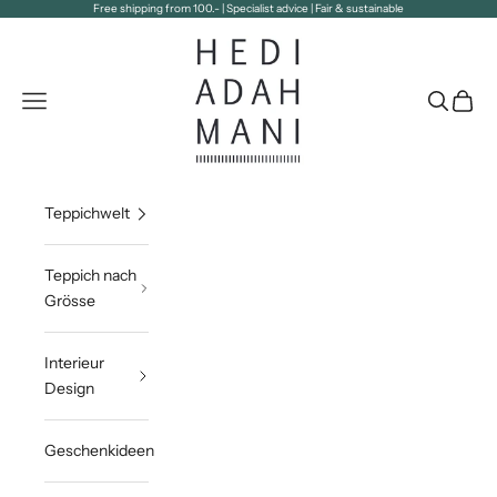
Zum Inhalt springen
Free shipping from 100.- | Specialist advice | Fair & sustainable
Hedi Adahmani
Navigationsmenü öffnen
Suche öff
Waren
Teppichwelt
Teppich nach
Grösse
Interieur
Design
Geschenkideen