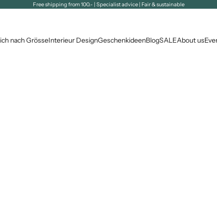
Free shipping from 100.- | Specialist advice | Fair & sustainable
ich nach Grösse
Interieur Design
Geschenkideen
Blog
SALE
About us
Eve