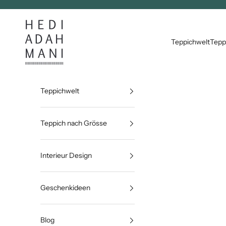
Zum Inhalt springen
Hedi Adahmani
Teppichwelt
Tepp
Teppichwelt
Teppich nach Grösse
Interieur Design
Geschenkideen
Blog