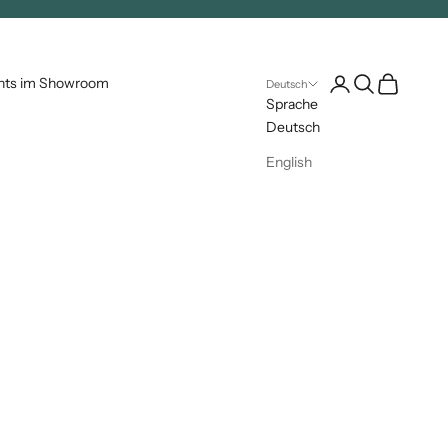
Kundenkontoseite 
Suche öffnen
Warenkorb 
nts im Showroom
Deutsch
Sprache
Deutsch
English