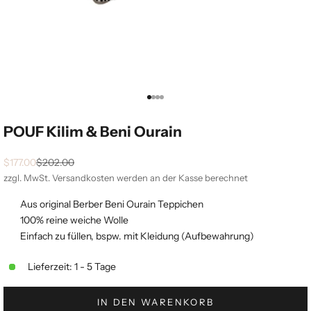
Gehe zu Element 1
Gehe zu Element 2
Gehe zu Element 3
Gehe zu Element 4
POUF Kilim & Beni Ourain
Angebot
Regulärer Preis
$177.00
$202.00
zzgl. MwSt.
Versandkosten
werden an der Kasse berechnet
Aus original Berber Beni Ourain Teppichen
100% reine weiche Wolle
Einfach zu füllen, bspw. mit Kleidung (Aufbewahrung)
Lieferzeit: 1 - 5 Tage
IN DEN WARENKORB