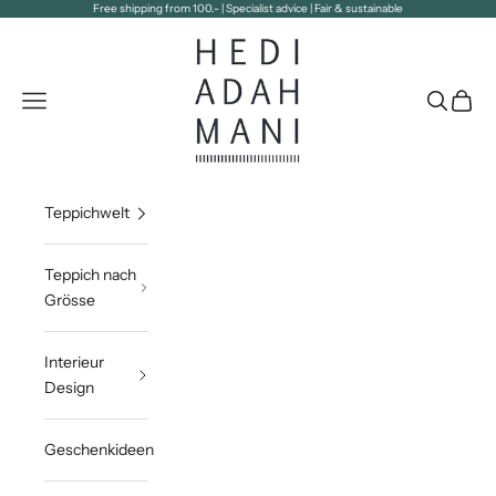
Zum Inhalt springen
Free shipping from 100.- | Specialist advice | Fair & sustainable
Hedi Adahmani
Navigationsmenü öffnen
Suche öff
Waren
Teppichwelt
Teppich nach
Grösse
Interieur
Design
Geschenkideen