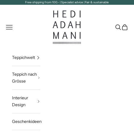
Zum Inhalt springen
Free shipping from 100.- | Specialist advice | Fair & sustainable
Hedi Adahmani
Navigationsmenü öffnen
Suche öff
Waren
Teppichwelt
Teppich nach
Grösse
Interieur
Design
Geschenkideen