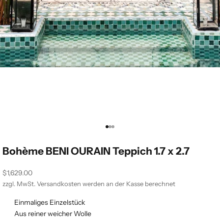
Gehe zu Element 1
Gehe zu Element 2
Gehe zu Element 3
Bohème BENI OURAIN Teppich 1.7 x 2.7
Angebot
$1,629.00
zzgl. MwSt.
Versandkosten
werden an der Kasse berechnet
Einmaliges Einzelstück
Aus reiner weicher Wolle