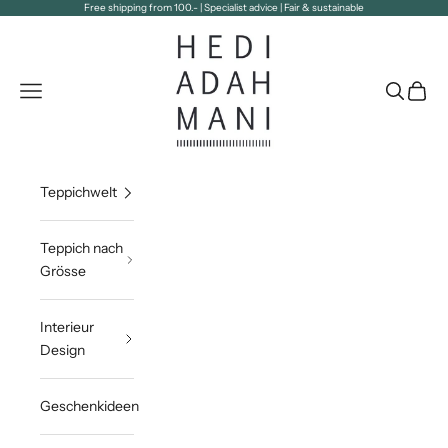
Zum Inhalt springen
Free shipping from 100.- | Specialist advice | Fair & sustainable
Hedi Adahmani
Navigationsmenü öffnen
Suche öff
Waren
Teppichwelt
Teppich nach
Grösse
Interieur
Design
Geschenkideen