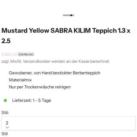
Gehe zu Element 1
Gehe zu Element 2
Gehe zu Element 3
Gehe zu Element 4
Gehe zu Element 5
Gehe zu Element 6
Mustard Yellow SABRA KILIM Teppich 1.3 x
2.5
Angebot
Regulärer Preis
$492.00
$618.00
zzgl. MwSt.
Versandkosten
werden an der Kasse berechnet
Gewobener, von Hand bestickter Berberteppich
Materialmix
Nur per Trockenwäsche reinigen
Lieferzeit: 1 - 5 Tage
Stil:
2
Stil