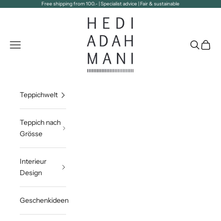
Zum Inhalt springen
Free shipping from 100.- | Specialist advice | Fair & sustainable
Hedi Adahmani
Navigationsmenü öffnen
Suche öff
Waren
Teppichwelt
Teppich nach
Grösse
Interieur
Design
Geschenkideen