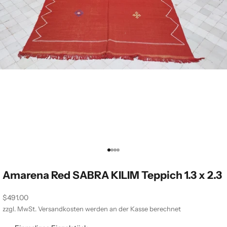
Gehe zu Element 1
Gehe zu Element 2
Gehe zu Element 3
Gehe zu Element 4
Amarena Red SABRA KILIM Teppich 1.3 x 2.3
Angebot
$491.00
zzgl. MwSt.
Versandkosten
werden an der Kasse berechnet