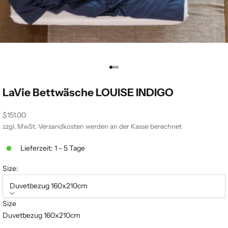
Gehe zu Element 1
Gehe zu Element 2
Gehe zu Element 3
LaVie Bettwäsche LOUISE INDIGO
Angebot
$151.00
zzgl. MwSt.
Versandkosten
werden an der Kasse berechnet
Lieferzeit: 1 - 5 Tage
Size:
Duvetbezug 160x210cm
Size
Duvetbezug 160x210cm