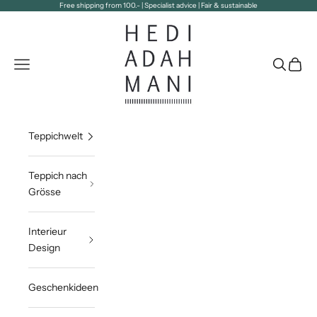
Zum Inhalt springen
Free shipping from 100.- | Specialist advice | Fair & sustainable
Hedi Adahmani
Navigationsmenü öffnen
Suche öff
Waren
Teppichwelt
Teppich nach
Grösse
Interieur
Design
Geschenkideen