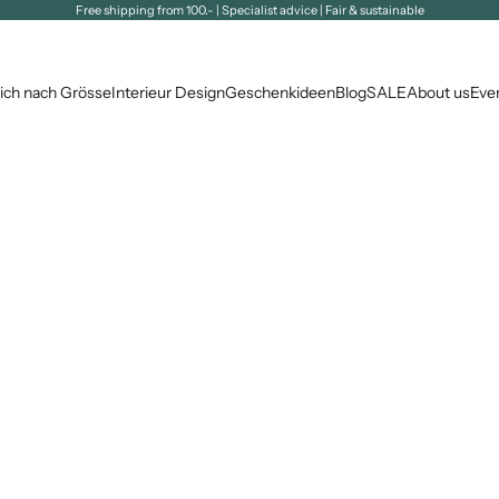
Free shipping from 100.- | Specialist advice | Fair & sustainable
ich nach Grösse
Interieur Design
Geschenkideen
Blog
SALE
About us
Eve