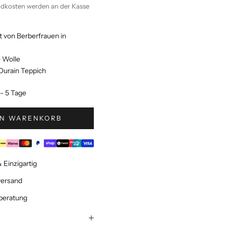
ndkosten
werden an der Kasse
 von Berberfrauen in
e Wolle
 Ourain Teppich
1 - 5 Tage
EN WARENKORB
 Einzigartig
versand
beratung