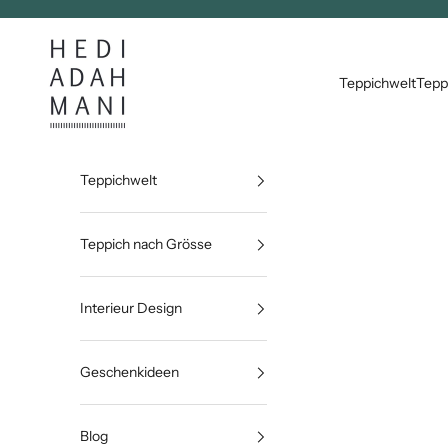
Zum Inhalt springen
Hedi Adahmani
Teppichwelt
Tepp
Teppichwelt
Teppich nach Grösse
Interieur Design
Geschenkideen
Blog