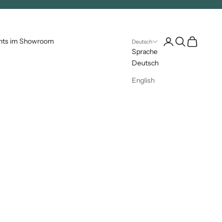
Kundenkontoseite 
Suche öffnen
Warenkorb 
nts im Showroom
Deutsch
Sprache
Deutsch
English