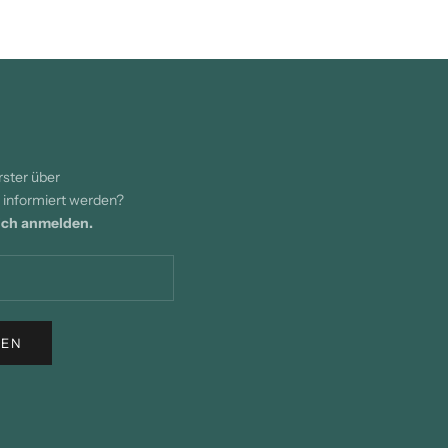
rster über
informiert werden?
lich anmelden.
REN