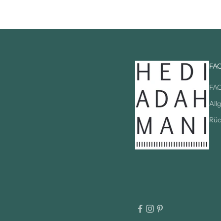
FA
FA
All
Rüc