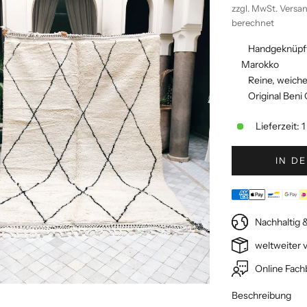
zzgl. MwSt.
Versa
berechnet
Handgeknüpft
Marokko
Reine, weich
Original Beni
Lieferzeit: 
IN D
Nachhaltig &
weltweiter 
Online Fach
Beschreibung