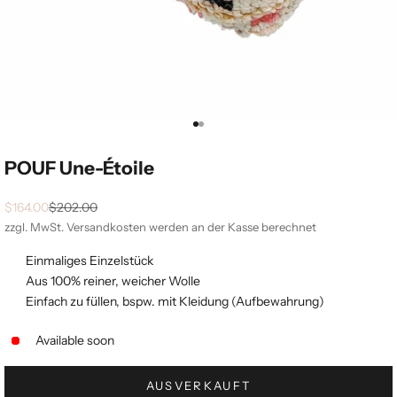
Gehe zu Element 1
Gehe zu Element 2
POUF Une-Étoile
Angebot
Regulärer Preis
$164.00
$202.00
zzgl. MwSt.
Versandkosten
werden an der Kasse berechnet
Einmaliges Einzelstück
Aus 100% reiner, weicher Wolle
Einfach zu füllen, bspw. mit Kleidung (Aufbewahrung)
Available soon
AUSVERKAUFT